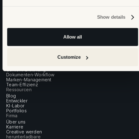
Show details
Seitenverzeichnis
Allow all
Startseite
Preise
Login
Registrieren
Customize
Lösungen
Bildmaterialien
Content-Erstellung
Dokumenten-Workflow
Marken-Management
Team-Effizienz
Ressourcen
Blog
Entwickler
KI-Labor
Portfolios
Firma
Über uns
Karriere
Creative werden
herunterladbare