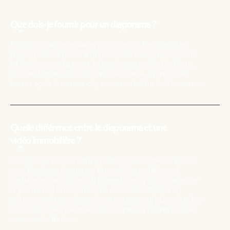
Que dois-je fournir pour un diaporama ?
10 photos sont nécessaires pour créer le diaporama. Les
photos peuvent provenir d’une session Backbone, de votre
bibliothèque existante ou de l’application mobile Backbone.
Livré en format horizontal, carré ou vertical, à partir de 48
heures après la commande, avec une fenêtre de 2 semaines.
Quelle différence entre le diaporama et une
vidéo immobilière ?
Le diaporama est construit à partir de photos fixes animées
avec transitions et musique. Une vidéo immobilière est
capturée en direct avec du matériel vidéo professionnel. Le
diaporama est le moyen le plus accessible d’ajouter du
mouvement à une annonce sans tournage sur place ; la vidéo
au sol et la vidéo prestige sont les options premium pour les
vraies visites filmées.