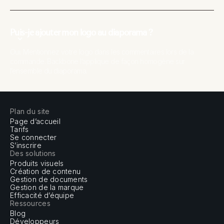
Puis-je ajouter mon logo au diaporama ?
Oui. Mentionnez votre logo dans les commentaires lors de la
commande. Backbone l’applique de façon homogène sur
l’ensemble du diaporama.
Plan du site
Page d’accueil
Tarifs
Se connecter
S’inscrire
Des solutions
Produits visuels
Création de contenu
Gestion de documents
Gestion de la marque
Efficacité d’équipe
Ressources
Blog
Développeurs