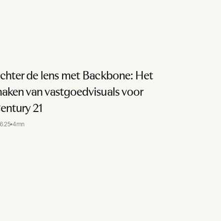
chter de lens met Backbone: Het
aken van vastgoedvisuals voor
entury 21
.6.25
4mn