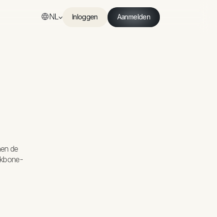
NL
Inloggen
Aanmelden
Inloggen
Aanmelden
nen de
ckbone-