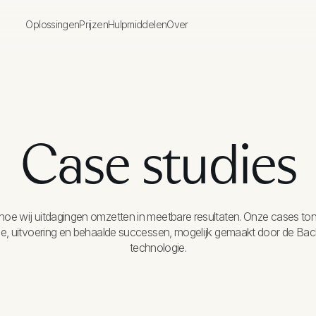
Geen items gevonden.
Oplossingen
Prijzen
Hulpmiddelen
Over
Case studies
hoe wij uitdagingen omzetten in meetbare resultaten. Onze cases to
gie, uitvoering en behaalde successen, mogelijk gemaakt door de Ba
technologie.