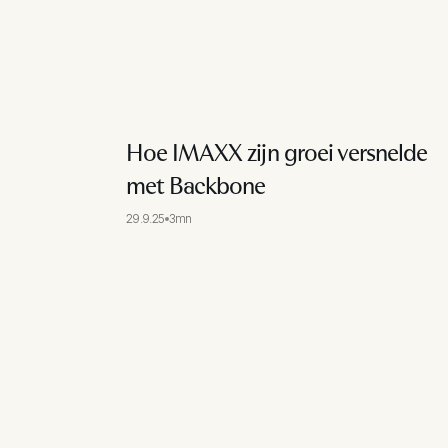
Hoe IMAXX zijn groei versnelde
met Backbone
29.9.25
3mn