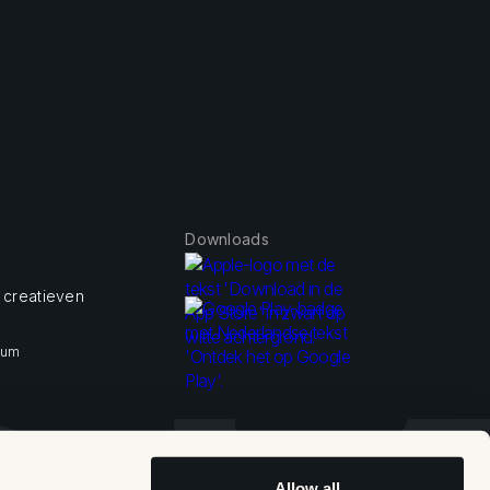
Downloads
 creatieven
sum
Allow all