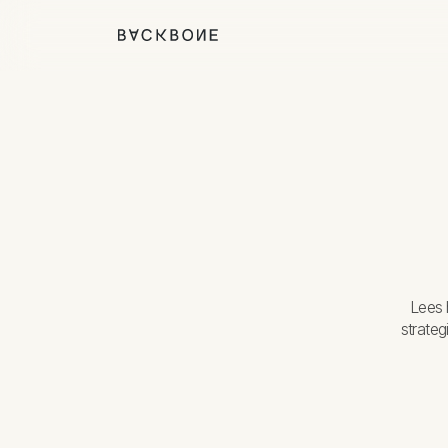
Lees 
strate