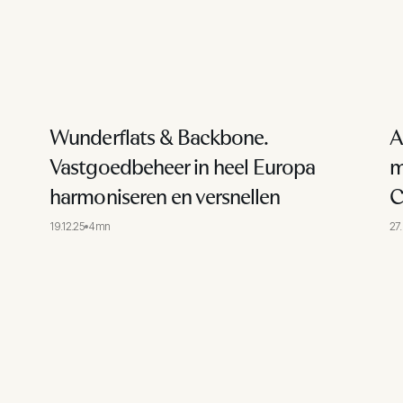
Wunderflats & Backbone.
A
Vastgoedbeheer in heel Europa
m
harmoniseren en versnellen
C
19.12.25
4mn
27