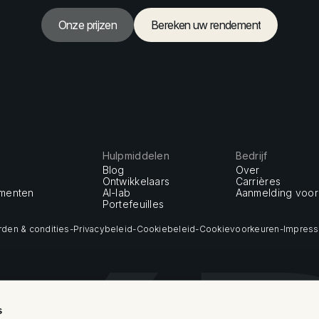
Onze prijzen
Bereken uw rendement
Onze prijzen
Bereken uw rendement
Hulpmiddelen
Bedrijf
Blog
Over
Ontwikkelaars
Carrières
umenten
AI-lab
Aanmelding voor
Portefeuilles
den & condities
-
Privacybeleid
-
Cookiebeleid
-
Cookievoorkeuren
-
Impres
s