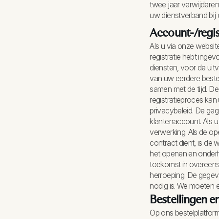
twee jaar verwijderen
uw dienstverband bij 
Account-/regis
Als u via onze websi
registratie hebt inge
diensten, voor de uit
van uw eerdere bestell
samen met de tijd. D
registratieproces ka
privacybeleid. De geg
klantenaccount. Als u 
verwerking. Als de op
contract dient, is de 
het openen en onderh
toekomst in overeenst
herroeping. De gegeve
nodig is. We moeten 
Bestellingen e
Op ons bestelplatform