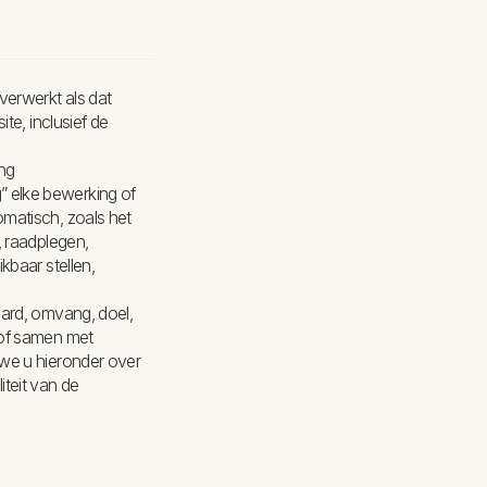
erwerkt als dat
te, inclusief de
ing
 elke bewerking of
matisch, zoals het
, raadplegen,
kbaar stellen,
aard, omvang, doel,
 of samen met
we u hieronder over
teit van de