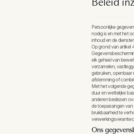
Beleid i
Persoonlijke gegeven
nodig is en met het o
inhoud en de dienste
Op grond van artikel 
Gegevensbescherming 
elk geheel van bewer
verzamelen, vastlegge
gebruiken, openbaar m
afstemming of combina
Met het volgende geg
duur en wettelijke b
anderen beslissen ov
de toepassingen van 
bruikbaarheid te ver
verwerkingsverantwoo
Ons gegevensbe