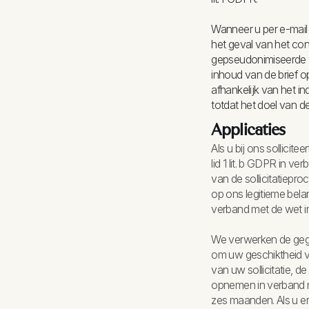
Wanneer u per e-mail 
het geval van het cont
gepseudonimiseerde v
inhoud van de brief o
afhankelijk van het i
totdat het doel van d
Applicaties
Als u bij ons sollici
lid 1 lit. b GDPR in 
van de sollicitatiepr
op ons legitieme belan
verband met de wet in
We verwerken de gegev
om uw geschiktheid vo
van uw sollicitatie, 
opnemen in verband me
zes maanden. Als u e