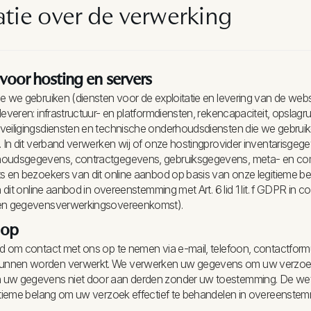
tie over de verwerking
oor hosting en servers
e we gebruiken (diensten voor de exploitatie en levering van de web
leveren: infrastructuur- en platformdiensten, rekencapaciteit, opslagr
veiligingsdiensten en technische onderhoudsdiensten die we gebruike
. In dit verband verwerken wij of onze hostingprovider inventarisgeg
houdsgegevens, contractgegevens, gebruiksgegevens, meta- en c
s en bezoekers van dit online aanbod op basis van onze legitieme bel
n dit online aanbod in overeenstemming met Art. 6 lid 1 lit. f GDPR in c
een gegevensverwerkingsovereenkomst).
 op
d om contact met ons op te nemen via e-mail, telefoon, contactformuli
nnen worden verwerkt. We verwerken uw gegevens om uw verzoek
uw gegevens niet door aan derden zonder uw toestemming. De wette
itieme belang om uw verzoek effectief te behandelen in overeenstemmi