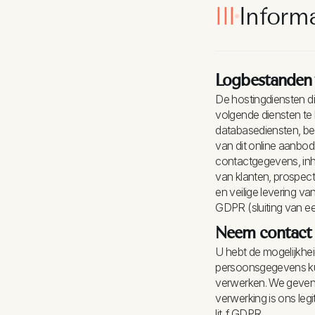
III
Informa
Logbestanden v
De hostingdiensten di
volgende diensten te 
databasediensten, be
van dit online aanbod
contactgegevens, in
van klanten, prospect
en veilige levering va
GDPR (sluiting van 
Neem contact
U hebt de mogelijkhei
persoonsgegevens ku
verwerken. We geven 
verwerking is ons leg
lit. f GDPR.