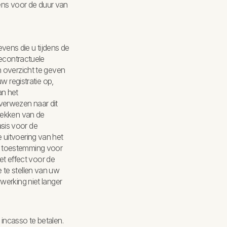
vens voor de duur van
ens die u tijdens de
recontractuele
n overzicht te geven
w registratie op,
an het
verwezen naar dit
trekken van de
asis voor de
 uitvoering van het
 uw toestemming voor
t effect voor de
 te stellen van uw
werking niet langer
incasso te betalen.