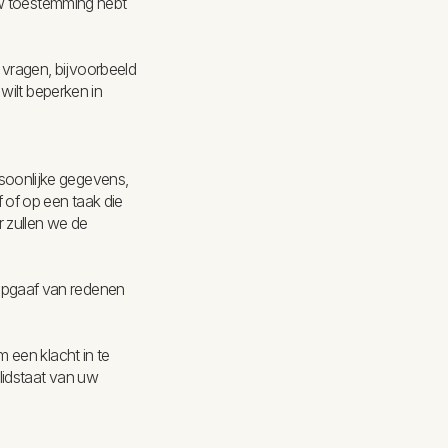
 uw toestemming hebt
vragen, bijvoorbeeld
wilt beperken in
soonlijke gegevens,
 of op een taak die
 zullen we de
opgaaf van redenen
 een klacht in te
lidstaat van uw