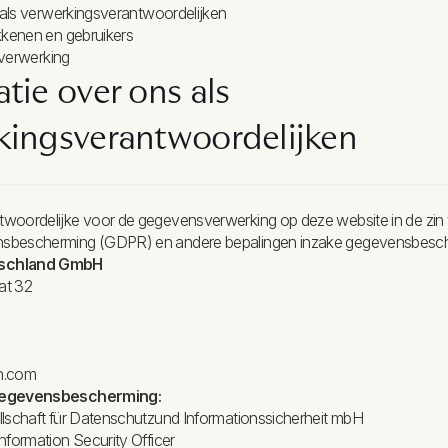
s als verwerkingsverantwoordelijken
kkenen en gebruikers
e verwerking
tie over ons als
kingsverantwoordelijken
woordelijke voor de gegevensverwerking op deze website in de zi
sbescherming (GDPR) en andere bepalingen inzake gegevensbesche
tschland GmbH
at 32
n.com
 gegevensbescherming:
llschaft für Datenschutzund Informationssicherheit mbH
nformation Security Officer