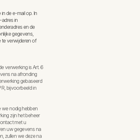
n de e-mail op. In
-adres in
zenderadres en de
onlijke gegevens,
 te verwijderen of
e verwerking is Art. 6
gevens na afronding
 verwerking gebaseerd
PR, bijvoorbeeld in
ie we nodig hebben
king zijn het beheer
contact met u
deren uw gegevens na
n, zullen we deze na