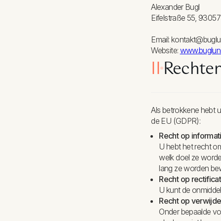
Alexander Bugl
Eifelstraße 55, 930
Email: kontakt@buglu
Website:
www.buglund
II
Rechten
Als betrokkene hebt
de EU (GDPR):
Recht op informati
U hebt het recht o
welk doel ze worde
lang ze worden be
Recht op rectificat
U kunt de onmiddel
Recht op verwijde
Onder bepaalde voo