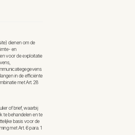
site) dienen om de
uimte- en
n voor de exploitatie
evens,
ommunicatiegegevens
angen in de efficiënte
ombinatie met Art. 28
er of brief, waarbij
 te behandelen en te
lijke basis voor de
ng met Art. 6 para. 1