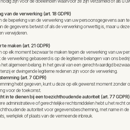
r nodig zijn voor de doeleinden waarvoor ze zijn verzameld of als u
g van de verwerking (art. 18 GDPR)
m de beperking van de verwerking van uw persoonsgegevens aan te 
van de gegevens betwist of als de verwerking onwettig is, maar u deze 
ten verwijderen.
 te maken (art. 21 GDPR)
om op elk moment bezwaar te maken tegen de verwerking van uw per
de verwerking gebaseerd is op de legitieme belangen van ons bedrijf
n het algemeen belang. In het geval van een gerechtvaardigd bezwaar
tenzij er dwingende legitieme redenen zijn voor de verwerking.
estemming (art. 7 GDPR)
temming hebt gegeven, kunt u deze op elk gewenst moment zonder 
ing voor de toekomst.
t in te dienen bij een toezichthoudende autoriteit (art. 77 GDPR)
 administratieve of gerechtelijke rechtsmiddelen hebt u het recht om
zichthoudende autoriteit voor gegevensbescherming, met name in de 
ats, werkplek of plaats van de vermeende inbreuk.