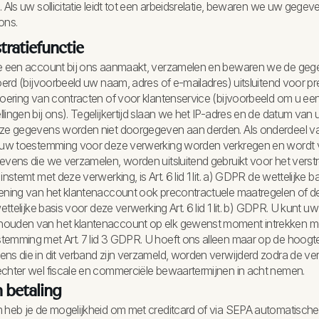
. Als uw sollicitatie leidt tot een arbeidsrelatie, bewaren we uw gege
ons.
tratiefunctie
te een account bij ons aanmaakt, verzamelen en bewaren we de gegev
voerd (bijvoorbeeld uw naam, adres of e-mailadres) uitsluitend voor p
voering van contracten of voor klantenservice (bijvoorbeeld om u ee
ingen bij ons). Tegelijkertijd slaan we het IP-adres en de datum van u
eze gegevens worden niet doorgegeven aan derden. Als onderdeel v
n uw toestemming voor deze verwerking worden verkregen en wordt 
evens die we verzamelen, worden uitsluitend gebruikt voor het vers
instemt met deze verwerking, is Art. 6 lid 1 lit. a) GDPR de wettelijke b
ening van het klantenaccount ook precontractuele maatregelen of de
wettelijke basis voor deze verwerking Art. 6 lid 1 lit. b) GDPR. U kunt
ouden van het klantenaccount op elk gewenst moment intrekken me
emming met Art. 7 lid 3 GDPR. U hoeft ons alleen maar op de hoogte
ns die in dit verband zijn verzameld, worden verwijderd zodra de ver
echter wel fiscale en commerciële bewaartermijnen in acht nemen.
n betaling
 heb je de mogelijkheid om met creditcard of via SEPA automatische 