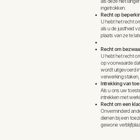
als deze niet lange
ingetrokken.
Recht op beperkin
U hebt het recht o
als u de juistheid 
plaats van ze te la
Recht om bezwaar
U hebt het recht 
op voorwaarde dat 
wordt uitgevoerd i
verwerking staken, 
Intrekking van to
Als u ons uw toes
intrekken met werk
Recht om een klach
Onverminderd andere
dienen bij een toe
gewone verblijfpla