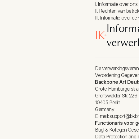
I. Informatie over on
II. Rechten van betro
III. Informatie over d
Informa
IK
verwer
De verwerkingsverant
Verordening Gegeven
Backbone Art Deu
Grote Hamburgerstra
Greifswalder Str. 226
10405 Berlin
Germany
E-mail: support@bkb
Functionaris voor
Bugl & Kollegen Gese
Data Protection and I