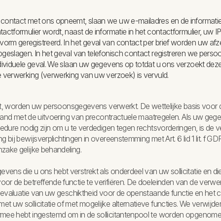
contact met ons opneemt, slaan we uw e-mailadres en de informatie i
actformulier wordt, naast de informatie in het contactformulier, uw IP
orm geregistreerd. In het geval van contact per brief worden uw af
pgeslagen. In het geval van telefonisch contact registreren we perso
ndividuele geval. We slaan uw gegevens op totdat u ons verzoekt deze
e verwerking (verwerking van uw verzoek) is vervuld.
teert, worden uw persoonsgegevens verwerkt. De wettelijke basis voor d
verband met de uitvoering van precontractuele maatregelen. Als uw ge
ocedure nodig zijn om u te verdedigen tegen rechtsvorderingen, is de
g bij bewijsverplichtingen in overeenstemming met Art. 6 lid 1 lit. f GD
zake gelijke behandeling.
ens die u ons hebt verstrekt als onderdeel van uw sollicitatie en d
or de betreffende functie te verifiëren. De doeleinden van de verwer
de evaluatie van uw geschiktheid voor de openstaande functie en het 
t uw sollicitatie of met mogelijke alternatieve functies. We verwij
rmee hebt ingestemd om in de sollicitantenpool te worden opgenome