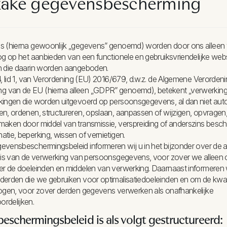
nzake gegevensbescherming
s (hierna gewoonlijk „gegevens” genoemd) worden door ons alleen v
og op het aanbieden van een functionele en gebruiksvriendelijke websi
n die daarin worden aangeboden.
4, lid 1, van Verordening (EU) 2016/679, d.w.z. de Algemene Verorden
van de EU (hierna alleen „GDPR” genoemd), betekent „verwerking”
kingen die worden uitgevoerd op persoonsgegevens, al dan niet auto
n, ordenen, structureren, opslaan, aanpassen of wijzigen, opvragen
aken door middel van transmissie, verspreiding of anderszins beschi
tie, beperking, wissen of vernietigen.
evensbeschermingsbeleid informeren wij u in het bijzonder over de 
asis van de verwerking van persoonsgegevens, voor zover we alleen
er de doeleinden en middelen van verwerking. Daarnaast informeren 
derden die we gebruiken voor optimalisatiedoeleinden en om de kwali
hogen, voor zover derden gegevens verwerken als onafhankelijke
rdelijken.
schermingsbeleid is als volgt gestructureerd: