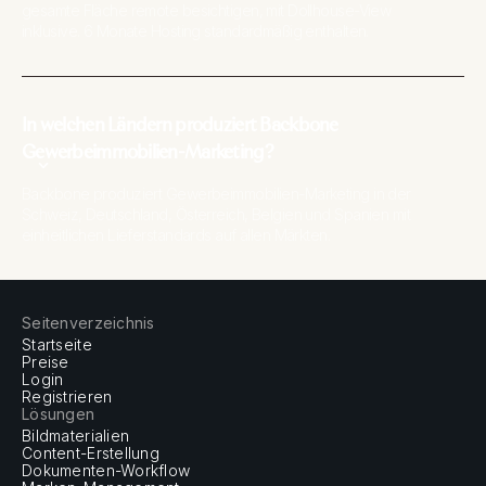
gesamte Fläche remote besichtigen, mit Dollhouse-View
inklusive. 6 Monate Hosting standardmäßig enthalten.
In welchen Ländern produziert Backbone
Gewerbeimmobilien-Marketing?
Backbone produziert Gewerbeimmobilien-Marketing in der
Schweiz, Deutschland, Österreich, Belgien und Spanien mit
einheitlichen Lieferstandards auf allen Märkten.
Seitenverzeichnis
Startseite
Preise
Login
Registrieren
Lösungen
Bildmaterialien
Content-Erstellung
Dokumenten-Workflow