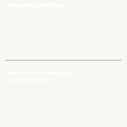
Gewerbeimmobilien in Frage?
Backbone bietet für Gewerbeimmobilien ein umfassendes
visuelles Toolkit: Foto, Video, Drohnenaufnahmen, 3D Staging
(insbesondere
Advanced Staging
für Wand- und
Bodenanpassungen), 3D-Rendering sowie virtuelle
Besichtigungen. Alle Services sind gezielt darauf
ausgerichtet, Mietentscheidungen zu unterstützen und die
Vorvermietung zu beschleunigen.
Funktioniert virtuelles Staging für
Gewerbeimmobilien?
Ja. Backbone-Staging wird breit für gewerbliche Flächen
eingesetzt: Büros, Einzelhandelseinheiten, Restaurants,
Fitnessstudios, Labore und Showrooms. Advanced Staging ist
oft die beste Wahl, da gewerbliche Ausbauten häufig Wand-,
Boden- und Trennwandänderungen erfordern. 360 Staging
erzeugt interaktive Touren ausgebauter Flächen für
Mietentscheidungen.