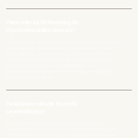
Wann sollte ich 3D Rendering für
Gewerbeimmobilien einsetzen?
3D-Renderings sind ideal für Gewerbeflächen, die sich noch
in der Planungsphase befinden (Off-Plan-Projekte), oder für
Rohbauflächen, deren Potenzial visualisiert werden muss.
Commercial Rendering
ist ein kraftvolles Instrument für die
Vorvermietung und das Ausbau-Marketing, da es
Mietinteressenten eine greifbare Vorstellung vom künftigen
Raumkonzept vermittelt.
Funktionieren virtuelle Touren für
Gewerbeflächen?
Matterport HD Touren eignen sich hervorragend für
Gewerbeflächen, besonders Büros, Einzelhandelseinheiten
und Showrooms. Käufer und potenzielle Mieter können die