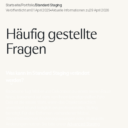
Startseite
/
Portfolio
/
Standard Staging
Veröffentlicht am
01 April 2025
Aktuelle Informationen zu
29 April 2026
Häufig gestellte
Fragen
Was kann im Standard Staging verändert
werden?
Backbone fügt Möbel und Dekoration zu einem leeren Raum
hinzu, basierend auf dem von Ihnen bereitgestellten Foto.
Dies ist die ideale Wahl, wenn das Objekt tatsächlich
unmöbliert ist und lediglich ein professionelles Styling
benötigt. Für das Entfernen vorhandener Möbel,
Wandfarbwechsel, Bodenanpassungen oder strukturelle
Änderungen nutzen Sie bitte unser
Advanced Staging
.