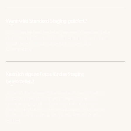
Wann wird Standard Staging geliefert?
Ab 48 Stunden nach Bestellung, mit einer Korrekturschleife
und 2-Wochen-Feedback-Fenster. Änderungen, die nach
Ablauf dieses Zeitraums angefragt werden, sind
kostenpflichtig.
Kann ich eigene Fotos für das Staging
bereitstellen?
Ja. Sie können eigene Fotos direkt auf unserer Plattform
hochladen (die Auflösung wird beim Bestellprozess
automatisch geprüft), ein professionelles Backbone-
Fotoshooting buchen oder die Aufnahmen selbst mit der
Backbone-App und dem integrierten AI Photo Studio
erstellen.