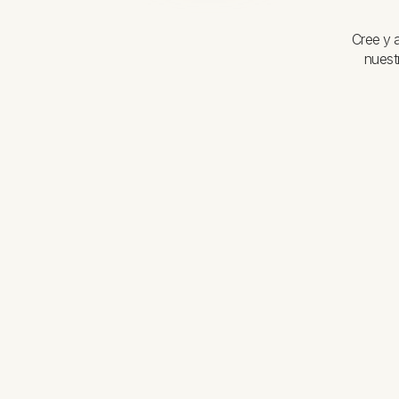
Cree y 
nuest