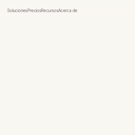
No se ha encontrado ningún artículo.
Soluciones
Precios
Recursos
Acerca de