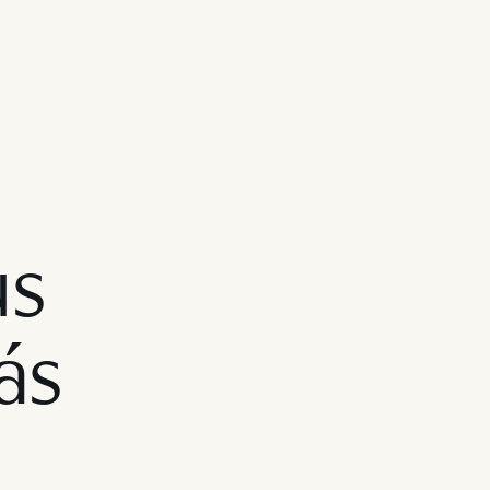
us
ás