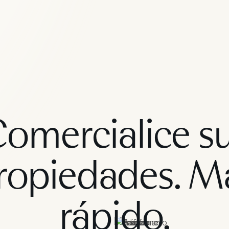
omercialice s
ropiedades. M
rápido.