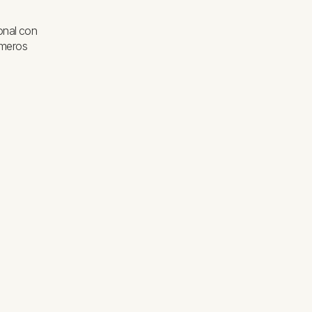
onal con
imeros