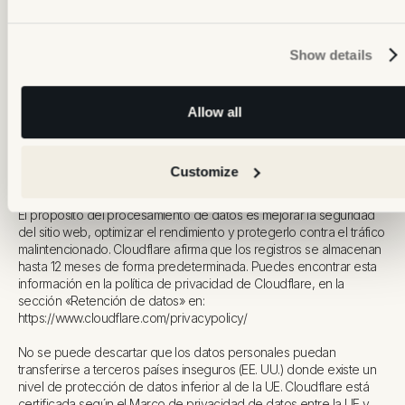
información sobre el tratamiento de datos por parte de Userpilot,
consulte la política de privacidad de Userpilot.
Show details
La base legal para el uso de Cloudflare es nuestro interés legítimo,
de conformidad con el artículo 6, párrafo 1, letra f del RGPD, de
mejorar el rendimiento del sitio web, aumentar la seguridad y
proteger nuestro sitio web de ataques malintencionados. Los
Allow all
datos procesados por Cloudflare incluyen su dirección IP, la
información del navegador y el dispositivo, la hora y el lugar de su
visita, la información sobre la interacción con el sitio web, y
Customize
Cloudflare puede establecer cookies.
El propósito del procesamiento de datos es mejorar la seguridad
del sitio web, optimizar el rendimiento y protegerlo contra el tráfico
malintencionado. Cloudflare afirma que los registros se almacenan
hasta 12 meses de forma predeterminada. Puedes encontrar esta
información en la política de privacidad de Cloudflare, en la
sección «Retención de datos» en:
https://www.cloudflare.com/privacypolicy/
No se puede descartar que los datos personales puedan
transferirse a terceros países inseguros (EE. UU.) donde existe un
nivel de protección de datos inferior al de la UE. Cloudflare está
certificada según el Marco de privacidad de datos entre la UE y