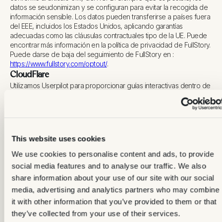
datos se seudonimizan y se configuran para evitar la recogida de
información sensible. Los datos pueden transferirse a países fuera
del EEE, incluidos los Estados Unidos, aplicando garantías
adecuadas como las cláusulas contractuales tipo de la UE. Puede
encontrar más información en la política de privacidad de FullStory.
Puede darse de baja del seguimiento de FullStory en :
https://www.fullstory.com/optout/
.
CloudFlare
Utilizamos Userpilot para proporcionar guías interactivas dentro de
la plataforma, recopilar comentarios de uso y optimizar su
experiencia con nuestro servicio. Para ello, Userpilot puede
procesar datos tales como rutas de clics, patrones de uso e
información específica del dispositivo necesaria para la prestación
de estos servicios. El tratamiento de estos datos se realiza
This website uses cookies
exclusivamente para mejorar la usabilidad y personalizar tanto la
incorporación como el descubrimiento de nuevas funciones. La
We use cookies to personalise content and ads, to provide
base legal para este tratamiento es el artículo 6 (1) letra f) del
social media features and to analyse our traffic. We also
RGPD, ya que existe un interés legítimo en garantizar un uso
share information about your use of our site with our social
eficiente de nuestra web y en asistirle de la mejor manera posible.
En este contexto, sus datos pueden transferirse a servidores fuera
media, advertising and analytics partners who may combine
del Espacio Económico Europeo (EEE). Cuando corresponde,
it with other information that you’ve provided to them or that
utilizamos las cláusulas contractuales tipo de la UE para asegurar
they’ve collected from your use of their services.
un nivel adecuado de protección de los datos. Para más