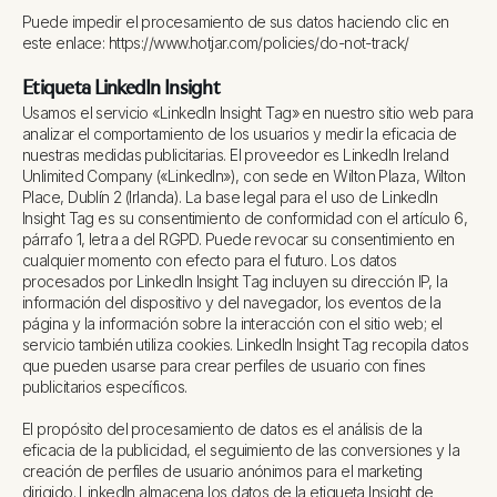
Puede impedir el procesamiento de sus datos haciendo clic en
este enlace: https://www.hotjar.com/policies/do-not-track/
Etiqueta LinkedIn Insight
Usamos el servicio «LinkedIn Insight Tag» en nuestro sitio web para
analizar el comportamiento de los usuarios y medir la eficacia de
nuestras medidas publicitarias. El proveedor es LinkedIn Ireland
Unlimited Company («LinkedIn»), con sede en Wilton Plaza, Wilton
Place, Dublín 2 (Irlanda). La base legal para el uso de LinkedIn
Insight Tag es su consentimiento de conformidad con el artículo 6,
párrafo 1, letra a del RGPD. Puede revocar su consentimiento en
cualquier momento con efecto para el futuro. Los datos
procesados por LinkedIn Insight Tag incluyen su dirección IP, la
información del dispositivo y del navegador, los eventos de la
página y la información sobre la interacción con el sitio web; el
servicio también utiliza cookies. LinkedIn Insight Tag recopila datos
que pueden usarse para crear perfiles de usuario con fines
publicitarios específicos.
El propósito del procesamiento de datos es el análisis de la
eficacia de la publicidad, el seguimiento de las conversiones y la
creación de perfiles de usuario anónimos para el marketing
dirigido. LinkedIn almacena los datos de la etiqueta Insight de