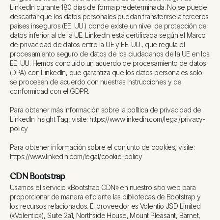
LinkedIn durante 180 días de forma predeterminada. No se puede
descartar que los datos personales puedan transferirse a terceros
países inseguros (EE. UU.) donde existe un nivel de protección de
datos inferior al de la UE. LinkedIn está certificada según el Marco
de privacidad de datos entre la UE y EE. UU., que regula el
procesamiento seguro de datos de los ciudadanos de la UE en los
EE. UU. Hemos concluido un acuerdo de procesamiento de datos
(DPA) con LinkedIn, que garantiza que los datos personales solo
se procesen de acuerdo con nuestras instrucciones y de
conformidad con el GDPR.
Para obtener más información sobre la política de privacidad de
LinkedIn Insight Tag, visite: https://www.linkedin.com/legal/privacy-
policy
Para obtener información sobre el conjunto de cookies, visite:
https://www.linkedin.com/legal/cookie-policy
CDN Bootstrap
Usamos el servicio «Bootstrap CDN» en nuestro sitio web para
proporcionar de manera eficiente las bibliotecas de Bootstrap y
los recursos relacionados. El proveedor es Volentio JSD Limited
(«Volentio»), Suite 2a1, Northside House, Mount Pleasant, Barnet,