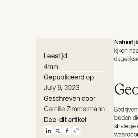
Natuurlij
kijken na
Leestijd
dagelijks
4
min
Gepubliceerd op
Geo
July 9, 2023
Geschreven door
Camille Zimmermann
Bedrijven
bieden di
Deel dit artikel
strategie
waardoor 