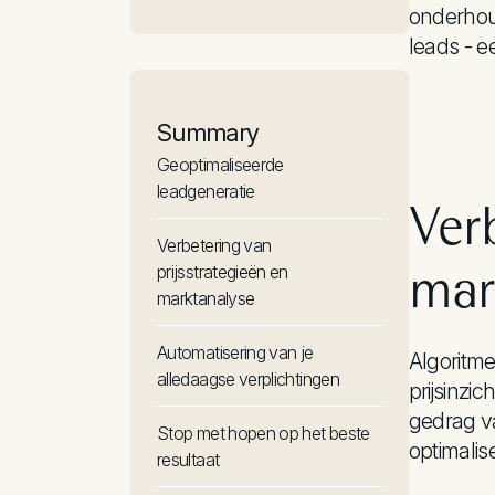
onderhou
leads - e
Summary
Geoptimaliseerde
leadgeneratie
Verb
Verbetering van
mar
prijsstrategieën en
marktanalyse
Automatisering van je
Algoritm
alledaagse verplichtingen
prijsinzic
gedrag va
Stop met hopen op het beste
optimalis
resultaat