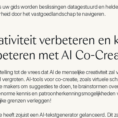
ls uw gids worden beslissingen datagestuurd en held
rheid door het vastgoedlandschap te navigeren.
tiviteit verbeteren en k
beteren met AI Co-Crea
elling tot de vrees dat AI de menselijke creativiteit zal
l vergroten. AI-tools voor co-creatie, zoals virtuele s
e makers om suggesties te doen, te brainstormen over
enorme kennis en patroonherkenningsmogelijkheden van
ijke grenzen verleggen!
heeft zojuist een AI-tekstgenerator gelanceerd. Dit za