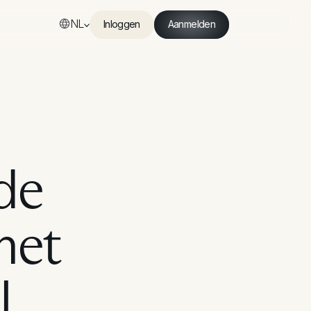
NL
Inloggen
Aanmelden
Inloggen
Aanmelden
 de
met
I