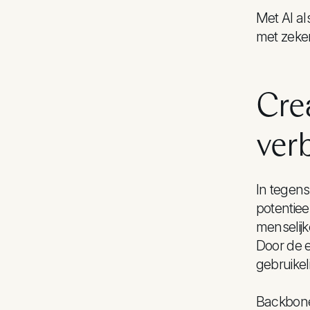
Met AI a
met zeke
Crea
ver
In tegenst
potentiee
menselijk
Door de 
gebruikel
Backbone 