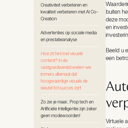
Waarderi
Creativiteit verbeteren en
buiten he
kwaliteit verbeteren met AI Co-
Creation
deze mod
en inves
Advertenties op sociale media
invester
en prestatieanalyse
Beeld u e
Hoe zit het met visuele
een betr
content? In de
vastgoedwereld weten we
immers allemaal dat
Aut
hoogwaardige visuals de
sleutel tot succes zijn!
ver
Zo zie je maar... Prop tech en
Artificiële Intelligentie zijn zeker
geen modewoorden!
Virtuele 