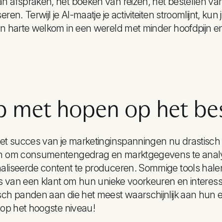
 afspraken, het boeken van reizen, het bestellen van
ren. Terwijl je AI-maatje je activiteiten stroomlijnt, ku
n harte welkom in een wereld met minder hoofdpijn en
p met hopen op het bes
et succes van je marketinginspanningen nu drastisch 
n om consumentengedrag en marktgegevens te analy
liseerde content te produceren. Sommige tools halen 
es van een klant om hun unieke voorkeuren en intere
ch panden aan die het meest waarschijnlijk aan hun ex
 op het hoogste niveau!