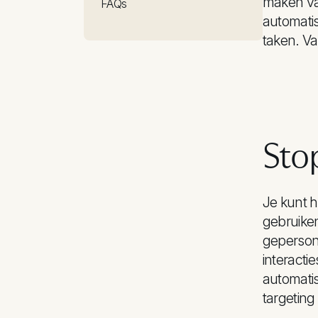
maken van
FAQs
automatise
taken. Va
Sto
Je kunt h
gebruike
gepersona
interacti
automatis
targeting