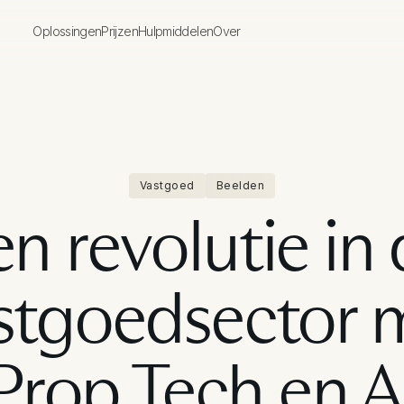
Oplossingen
Prijzen
Hulpmiddelen
Over
Vastgoed
Beelden
n revolutie in
stgoedsector 
Prop Tech en A