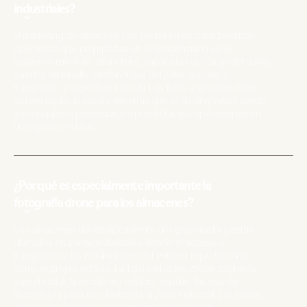
industriales?
El marketing de almacenes se centra en las características
operativas que no importan en el residencial ni en el
comercio minorista: altura libre, capacidad de carga del suelo,
puertas de muelle, profundidad del patio, acceso a
transportes y superficie total útil. Las fotos y el vídeo drone
deben captar la escala, mientras que el staging virtual ayuda
a los inquilinos potenciales a proyectar sus operaciones en
un espacio en bruto.
¿Por qué es especialmente importante la
fotografía drone para los almacenes?
Los almacenes tienen típicamente una gran huella y están
ubicados en zonas industriales donde el acceso a
transportes y las instalaciones del entorno importan tanto
como el propio edificio. La foto y el vídeo drone captan la
parcela total, la escala del edificio, el patio, las vías de
acceso y la posición dentro de la zona industrial. Las tomas