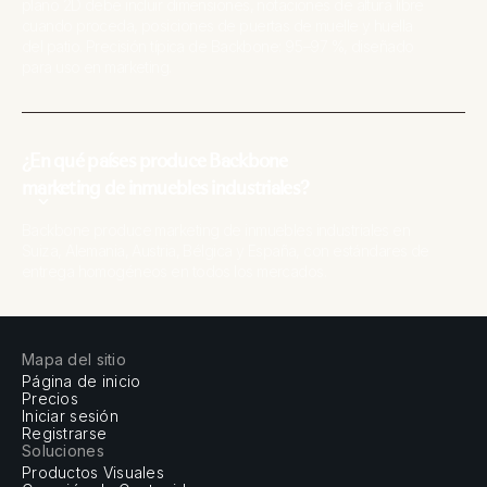
plano 2D debe incluir dimensiones, notaciones de altura libre
cuando proceda, posiciones de puertas de muelle y huella
del patio. Precisión típica de Backbone: 95–97 %, diseñado
para uso en marketing.
¿En qué países produce Backbone
marketing de inmuebles industriales?
Backbone produce marketing de inmuebles industriales en
Suiza, Alemania, Austria, Bélgica y España, con estándares de
entrega homogéneos en todos los mercados.
Mapa del sitio
Página de inicio
Precios
Iniciar sesión
Registrarse
Soluciones
Productos Visuales