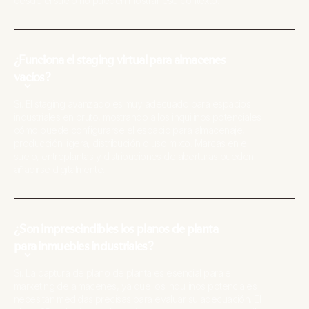
desde el suelo no pueden mostrar ese contexto.
¿Funciona el staging virtual para almacenes
vacíos?
Sí. El staging avanzado es muy adecuado para espacios
industriales en bruto, mostrando a los inquilinos potenciales
cómo puede configurarse el espacio para almacenaje,
producción ligera, distribución o uso mixto. Marcas en el
suelo, entreplantas y distribuciones de aberturas pueden
añadirse digitalmente.
¿Son imprescindibles los planos de planta
para inmuebles industriales?
Sí. La captura de plano de planta es esencial para el
marketing de almacenes, ya que los inquilinos potenciales
necesitan medidas precisas para evaluar su adecuación. El