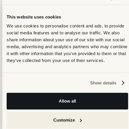
This website uses cookies
We use cookies to personalise content and ads, to provide
Tour HD
social media features and to analyse our traffic. We also
El tour HD es la experiencia de visita virtual premium de Backbone,
share information about your use of our site with our social
captada con una cámara Matterport Pro para la mayor calidad de
media, advertising and analytics partners who may combine
imagen y …
it with other information that you’ve provided to them or that
they’ve collected from your use of their services.
Show details
Allow all
Extracción de fotos
Customize
La extracción de fotos Matterport extrae imágenes fijas de alta