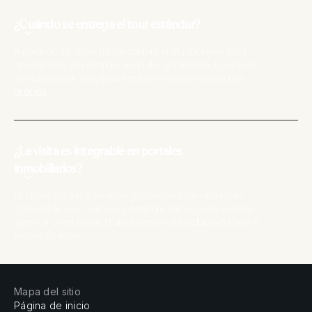
¿Cuándo se entrega el tour estándar?
A partir de 48 horas tras la captura in situ, incluyendo el
ensamblado y la configuración del alojamiento. Los plazos
completos por suscripción están en nuestra página de
precios
.
¿La visita es integrable en portales
inmobiliarios?
Sí. El tour estándar se entrega como enlace integrable
compatible con cualquier portal inmobiliario, sitio web de
agencia o red social. El alojamiento está incluido durante 6
meses de serie.
Mapa del sitio
Página de inicio