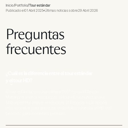
Inicio
/
Portfolio
/
Tour estándar
Publicado el
01 Abril 2025
Últimas noticias sobre
29 Abril 2026
Preguntas
frecuentes
¿Cuál es la diferencia entre el tour estándar
y el tour HD?
El tour estándar usa una cámara 360° compatible con
Matterport (menor resolución); el tour HD usa una cámara
Matterport Pro (mayor resolución). El Estándar es la opción
más accesible para anuncios en portales estándar; el HD está
pensado para inmuebles premium.