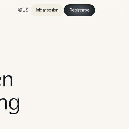
ES
Iniciar sesión
Registrarse
Iniciar sesión
Registrarse
en
ing