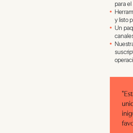
para el
Herrami
y listo
Un paqu
canales
Nuestra
suscrip
operac
"Es
unid
inig
fav