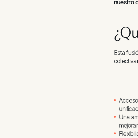
nuestro 
¿Qu
Esta fus
colectiva
Acceso 
unifica
Una amp
mejorar
Flexibi