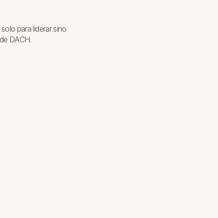
olo para liderar sino
n de DACH.