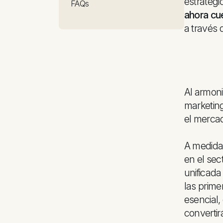
estratégi
FAQs
ahora cu
a través 
Al armoni
marketing
el merca
A medida 
en el sec
unificada
las prime
esencial,
convertir