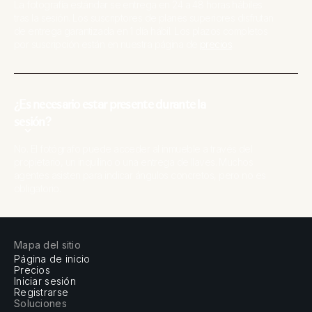
La fotografía estándar se entrega en 24 a 48 horas hábiles
tras la sesión. Los suscriptores de planes superiores disfrutan
de entrega garantizada en 1 día hábil. Los plazos completos
por suscripción están en nuestra página de
precios
.
¿Es necesario estar presente durante la
sesión?
No. El fotógrafo puede acceder al inmueble a través del
propietario, un inquilino o una entrega de llaves. Muchos
agentes asisten para indicar ángulos concretos, pero no es
obligatorio.
Mapa del sitio
Página de inicio
Precios
Iniciar sesión
Registrarse
Soluciones