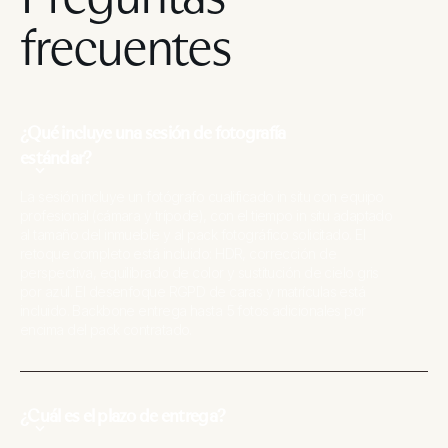
frecuentes
¿Qué incluye una sesión de fotografía
estándar?
La sesión incluye un fotógrafo cualificado in situ con equipo
profesional (cámara y trípode), con el tiempo in situ adaptado
al tamaño del inmueble y al pack fotográfico solicitado. El
retoque completo está incluido: HDR, corrección de
perspectiva, equilibrado de color y sustitución de cielo gris
por azul. El desenfoque RGPD de caras y matrículas está
incluido. Backbone entrega hasta 5 fotos adicionales por
encima del pack contratado.
¿Cuál es el plazo de entrega?