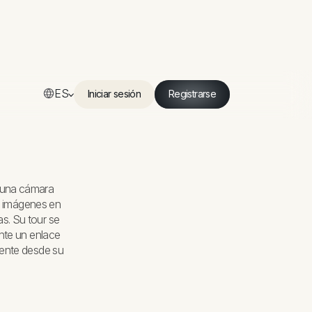
ES
Iniciar sesión
Registrarse
Iniciar sesión
Registrarse
n una cámara
ye imágenes en
as. Su tour se
nte un enlace
amente desde su