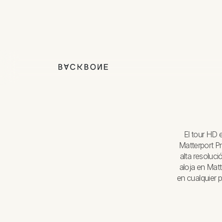
El tour HD 
Matterport Pr
alta resoluci
aloja en Mat
en cualquier p