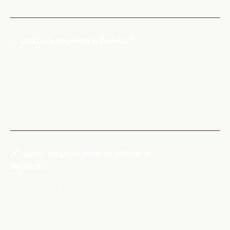
¿Cuándo es necesaria la Bauakte?
La Bauakte se requiere habitualmente en operaciones de
compraventa, solicitudes de financiación y trabajos de
reforma o rehabilitación previstos. Ofrece una visión
completa del historial constructivo del inmueble y permite
identificar posibles riesgos legales y estructurales de forma
temprana.
¿Cuánto tiempo se tarda en obtener la
Bauakte?
El plazo de tramitación por parte de las autoridades
competentes es de hasta 8 semanas. El tiempo exacto
depende del organismo correspondiente y del volumen de
documentación solicitada.