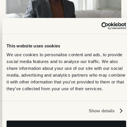
This website uses cookies
We use cookies to personalise content and ads, to provide
social media features and to analyse our traffic. We also
«Equipados con Bauakte, los profesionales
share information about your use of our site with our social
inmobiliarios pueden garantizar que cada
media, advertising and analytics partners who may combine
proyecto esté respaldado por datos esenciales,
it with other information that you’ve provided to them or that
lo que fomenta la confianza y la transparencia
they’ve collected from your use of their services.
con los clientes».
Show details
Suzanne Le Mouel
Jefa de Marketing