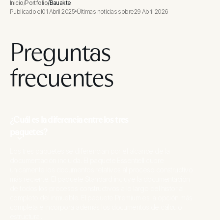
Inicio
/
Portfolio
/
Bauakte
Publicado el
01 Abril 2025
Últimas noticias sobre
29 Abril 2026
Preguntas
frecuentes
¿Cuál es la diferencia entre los tres
paquetes?
Los tres paquetes se diferencian por el alcance de la
documentación incluida. El paquete Essentiell cubre
únicamente los documentos relativos al proceso constructivo
más reciente. El paquete Standard incluye la documentación
de todos los procesos constructivos a lo largo del historial
completo del inmueble. El paquete Premium es la opción más
completa e incorpora además los documentos de cálculo
estructural.